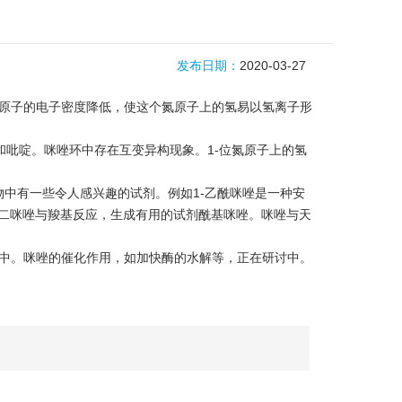
发布日期：
2020-03-27
氮原子的电子密度降低，使这个氮原子上的氢易以氢离子形
和吡啶。咪唑环中存在互变异构现象。1-位氮原子上的氢
合物中有一些令人感兴趣的试剂。例如1-乙酰咪唑是一种安
羰基二咪唑与羧基反应，生成有用的试剂酰基咪唑。咪唑与天
碱中。咪唑的催化作用，如加快酶的水解等，正在研讨中。