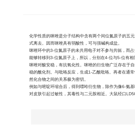
化学性质的咪唑是分子结构中含有两个间位氮原子的五元
式离去。因而咪唑具有弱酸性，可与强碱构成盐。
咪唑环中的3-位氮原子的未共用电子对不参与共轭，而占
能够转移到3-位氮原子上，所以，分别在4-位与5-位有
咪唑对酸安稳，有抗氧化性。咪唑的衍生物广泛存在于自然界
稳的酰化剂。与吡咯反应，生成1-乙酰吡咯。再者在通常
然化合物之间的关系极为密切。
例如与嘧啶环缩合后，得到嘌呤衍生物，除作为像6-氨
对皮肤引起过敏性，其毒性与二元胺相近。大鼠经口LD5018