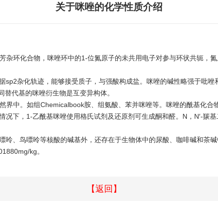
关于咪唑的化学性质介绍
芳杂环化合物，咪唑环中的1-位氮原子的未共用电子对参与环状共轭，
据sp2杂化轨迹，能够接受质子，与强酸构成盐。咪唑的碱性略强于吡唑
相同替代基的咪唑衍生物是互变异构体。
中。如组Chemicalbook胺、组氨酸、苯并咪唑等。咪唑的酰基化
情况下，1-乙酰基咪唑使用格氏试剂及还原剂可生成酮和醛。N，N′-
基嘌呤、鸟嘌呤等核酸的碱基外，还存在于生物体中的尿酸、咖啡碱和茶
80mg/kg。
【返回】