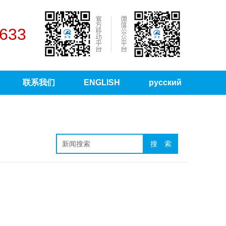
7633
联系我们
ENGLISH
русский
搜 索